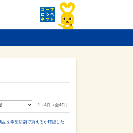
1
～
4
件（全
4
件）
E商品を希望店舗で買えるか確認した