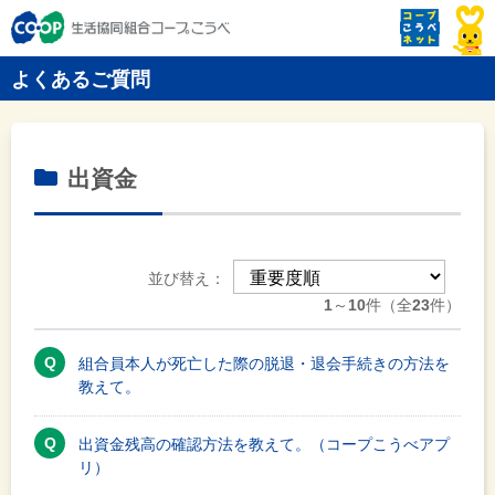
よくあるご質問
出資金
並び替え：
1
～
10
件（全
23
件）
組合員本人が死亡した際の脱退・退会手続きの方法を
教えて。
出資金残高の確認方法を教えて。（コープこうべアプ
リ）