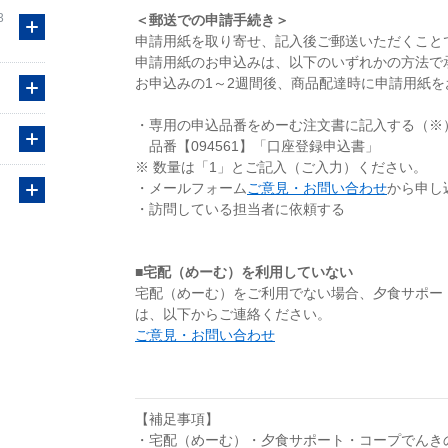
3
＜郵送での申請手続き＞
申請用紙を取り寄せ、記入後ご郵送いただくこと
申請用紙のお申込みは、以下のいずれかの方法で
お申込みの1～2週間後、商品配達時に申請用紙
・専用の申込品番をめーむ注文書に記入する（※
品番【094561】「口座登録申込書」
※ 数量は「1」とご記入（ご入力）ください。
・メールフォーム
ご意見・お問い合わせ
から申し
・訪問している担当者に依頼する
■宅配（めーむ）を利用していない
宅配（めーむ）をご利用でない場合、夕食サポー
は、以下からご連絡ください。
ご意見・お問い合わせ
【補足事項】
・宅配（めーむ）・夕食サポート・コープでんき