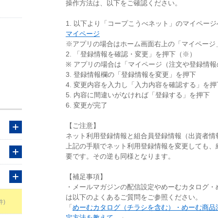
操作方法は、以下をご確認ください。
1. 以下より「コープこうべネット」のマイペー
マイページ
※アプリの場合はホーム画面右上の「マイページ
2. 「登録情報を確認・変更」を押下（※）
※ アプリの場合は「マイページ（注文や登録情
3. 登録情報欄の「登録情報を変更」を押下
4. 変更内容を入力し「入力内容を確認する」を押
5. 内容に間違いがなければ「登録する」を押下
6. 変更が完了
【ご注意】
ネット利用登録情報と組合員登録情報（出資者情
上記の手順でネット利用登録情報を変更しても、
要です。その逆も同様となります。
【補足事項】
・メールマガジンの配信設定やめーむカタログ・
は以下のよくあるご質問をご参照ください。
件)
「
めーむカタログ（チラシを含む）・めーむ商品
定方法を教えて。
」