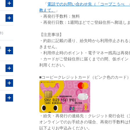
「
電話でのお問い合わせ先（「コープこうべ 
教えて。
」
・再発行手数料：無料
・再発行日数：1週間ほどでご登録住所へ郵送し
件)
【注意事項】
・約款に記載の通り、紛失時から利用停止される
きません。
3
・利用停止時のポイント・電子マネー残高は再発
・カードがご登録住所に届くまでの間、仮ポイン
利用ください。
■コーピークレジットカード（ピンク色のカード
・紛失・再発行の連絡先：クレジット発行会社（
オンラインでのお手続きの場合、再発行手数料は
以下よりお申込みください。