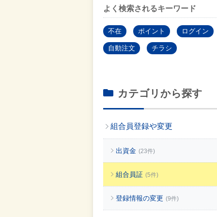
よく検索されるキーワード
不在
ポイント
ログイン
自動注文
チラシ
カテゴリから探す
組合員登録や変更
出資金
(23件)
組合員証
(5件)
登録情報の変更
(9件)