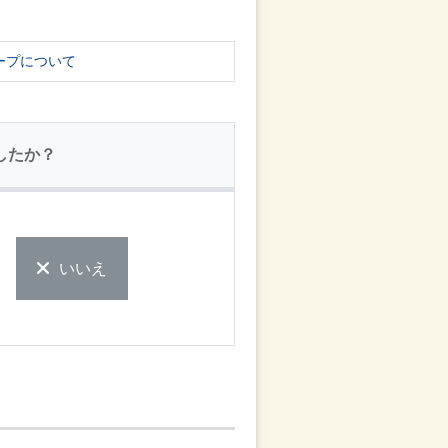
ープについて
したか？
いいえ