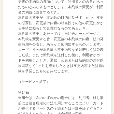
更後の本約款の条項について、利用者との合意があっ
たものとみなすものとします。本約款の変更が、利用
者の利益に適合するとき。
本約款の変更が、本約款の目的に反せず、かつ、変更
の必要性、変更後の内容の相当性その他の変更にかか
る事情に照らして合理的なものであるとき。
本約款の変更にあたっては、当組合ホームページに、
本約款を変更する旨、変更後の本約款の内容、効力発
生時期を公表し、あらかじめ周知するものとします。
コープこうべが本約款の変更内容を通知若しくは公表
した後、または新約款を送付した後に、利用者がカー
ドを利用したとき、通知、公表または新約款の送付以
後異議なく1ヶ月を経過したときは変更内容または新約
款を承諾したものとみなします。
（サービスの終了）
第14条
当組合は、次のいずれかの場合には、利用者に対し事
前に当組合所定の方法で周知することにより、カード
が提供するサービスの全部または一部を終了すること
ができるものとします。社会情勢の変化。