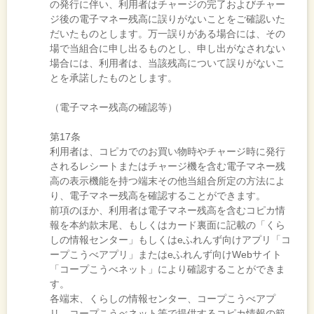
の発行に伴い、利用者はチャージの完了およびチャー
ジ後の電子マネー残高に誤りがないことをご確認いた
だいたものとします。万一誤りがある場合には、その
場で当組合に申し出るものとし、申し出がなされない
場合には、利用者は、当該残高について誤りがないこ
とを承諾したものとします。
（電子マネー残高の確認等）
第17条
利用者は、コピカでのお買い物時やチャージ時に発行
されるレシートまたはチャージ機を含む電子マネー残
高の表示機能を持つ端末その他当組合所定の方法によ
り、電子マネー残高を確認することができます。
前項のほか、利用者は電子マネー残高を含むコピカ情
報を本約款末尾、もしくはカード裏面に記載の「くら
しの情報センター」もしくはeふれんず向けアプリ「コ
ープこうべアプリ」またはeふれんず向けWebサイト
「コープこうべネット」により確認することができま
す。
各端末、くらしの情報センター、コープこうべアプ
リ、コープこうべネット等で提供するコピカ情報の範