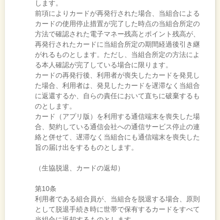
します。
前項によりカードが再発行された場合、当組合による
カードの使用停止措置が完了した時点の当組合所定の
方法で確認された電子マネー残高とポイント残高が、
再発行されたカードに当組合所定の期間経過後引き継
がれるものとします。ただし、当組合所定の方法によ
る本人確認が完了している場合に限ります。
カードの再発行後、利用者が喪失したカードを発見し
た場合、利用者は、発見したカードを遅滞なく当組合
に返還するか、自らの責任において直ちに破棄するも
のとします。
カード（アプリ版）を利用する通信端末を喪失した場
合、契約している通信会社への通信サービス停止の連
絡と併せて、遅滞なく当組合にも通信端末を喪失した
旨の届け出をするものとします。
（生協脱退、カードの返却）
第10条
利用者である組合員が、当組合を脱退する場合、原則
として脱退手続き時に世帯で保有するカードをすべて
当組合に返却するものとします。