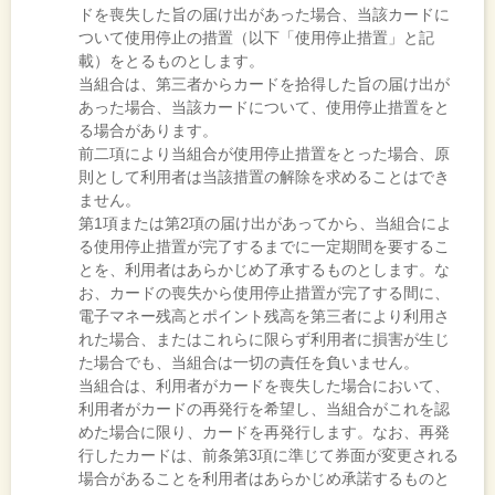
ドを喪失した旨の届け出があった場合、当該カードに
ついて使用停止の措置（以下「使用停止措置」と記
載）をとるものとします。
当組合は、第三者からカードを拾得した旨の届け出が
あった場合、当該カードについて、使用停止措置をと
る場合があります。
前二項により当組合が使用停止措置をとった場合、原
則として利用者は当該措置の解除を求めることはでき
ません。
第1項または第2項の届け出があってから、当組合によ
る使用停止措置が完了するまでに一定期間を要するこ
とを、利用者はあらかじめ了承するものとします。な
お、カードの喪失から使用停止措置が完了する間に、
電子マネー残高とポイント残高を第三者により利用さ
れた場合、またはこれらに限らず利用者に損害が生じ
た場合でも、当組合は一切の責任を負いません。
当組合は、利用者がカードを喪失した場合において、
利用者がカードの再発行を希望し、当組合がこれを認
めた場合に限り、カードを再発行します。なお、再発
行したカードは、前条第3項に準じて券面が変更される
場合があることを利用者はあらかじめ承諾するものと